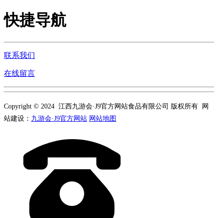
快捷导航
联系我们
在线留言
Copyright © 2024 江西九游会·J9官方网站食品有限公司 版权所有 网
站建设：
九游会·J9官方网站
网站地图