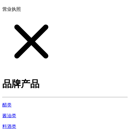
营业执照
品牌产品
醋类
酱油类
料酒类