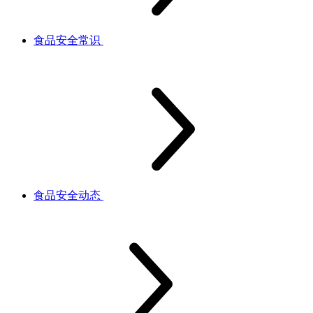
食品安全常识
食品安全动态