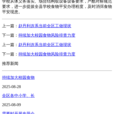
学校从体义务落实、场合结构取设备设备要求，严酷对标规范
要求，进一步提拔全县学校食物平安办理程度，及时消弭食物
平安现患。
上一篇：
赵丹利连系当前全区工做现状
下一篇：
持续加大校园食物风险排查力度
上一篇：
赵丹利连系当前全区工做现状
下一篇：
持续加大校园食物风险排查力度
推荐新闻
持续加大校园食物
2025-08-28
全区各中小学、长
2025-08-09
需要时开展专题会