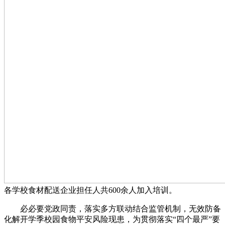
各学校食材配送企业担任人共600余人加入培训。
必必要党政同责，落实多方联动结合监管机制，无效防备
化解开学季校园食物平安风险现患，为贯彻落实“四个最严”要