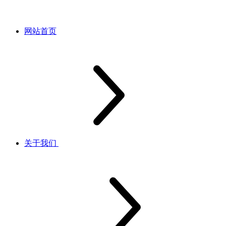
网站首页
关于我们