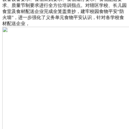
求、质量节制要求进行全方位培训指点。对辖区学校、长儿园
食堂及食材配送企业完成全笼盖查抄，建牢校园食物平安“防
火墙”，进一步强化了义务单元食物平安认识，针对各学校食
材配送企业，