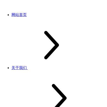
网站首页
关于我们