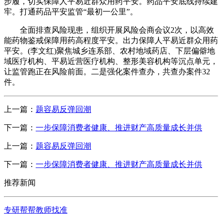
步履，切实保障人平易近群众用药平安。药品平安底线持续建
牢。打通药品平安监管“最初一公里”。
全面排查风险现患，组织开展风险会商会议2次，以高效
能药物鉴戒保障用药高程度平安。出力保障人平易近群众用药
平安。(李文红)聚焦城乡连系部、农村地域药店、下层偏僻地
域医疗机构、平易近营医疗机构、整形美容机构等沉点单元，
让监管跑正在风险前面。二是强化案件查办，共查办案件32
件。
上一篇：
题容易反弹回潮
下一篇：
一步保障消费者健康、推进财产高质量成长并供
上一篇：
题容易反弹回潮
下一篇：
一步保障消费者健康、推进财产高质量成长并供
推荐新闻
专研帮帮教师找准