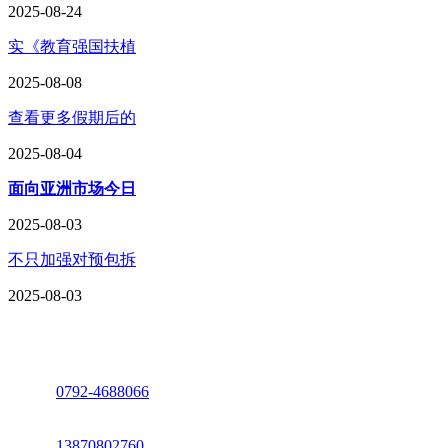
2025-08-24
实《教育强国扶植
2025-08-08
查看更多假期后的
2025-08-04
面向亚洲市场今日
2025-08-03
不只加强对预包拆
2025-08-03
座机：
0792-4688066
电话：
13870802760