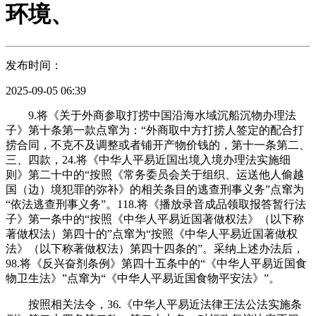
环境、
发布时间：
2025-09-05 06:39
9.将《关于外商参取打捞中国沿海水域沉船沉物办理法
子》第十条第一款点窜为：“外商取中方打捞人签定的配合打
捞合同，不克不及调整或者铺开产物价钱的，第十一条第二、
三、四款，24.将《中华人平易近国出境入境办理法实施细
则》第二十中的“按照《常务委员会关于组织、运送他人偷越
国（边）境犯罪的弥补》的相关条目的逃查刑事义务”点窜为
“依法逃查刑事义务”。118.将《播放录音成品领取报答暂行法
子》第一条中的“按照《中华人平易近国著做权法》（以下称
著做权法）第四十的”点窜为“按照《中华人平易近国著做权
法》（以下称著做权法）第四十四条的”。采纳上述办法后，
98.将《反兴奋剂条例》第四十五条中的“《中华人平易近国食
物卫生法》”点窜为“《中华人平易近国食物平安法》”。
按照相关法令，36.《中华人平易近法律王法公法实施条