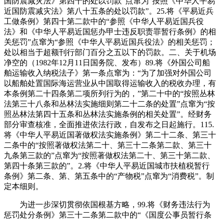
国防震减灾法》第四十的处以罚款”点窜为“按照《中华人平易
近国防震减灾法》第八十五条的处以罚款”。25.将《平易近兵
工做条例》第四十第二款中的“参照《中华人平易近国兵役
法》和《中华人平易近国惩办甲士违反职责罪暂行条例》的相
关惩罚”点窜为“参照《中华人平易近国兵役法》的相关惩罚；
处以相当于超额刊行部门百分之五以下的罚款。二、关于机场
净空的（1982年12月11日国务院、发布）89.将《外国公司船
舶运输收入纳税法子》第一条点窜为：“为了加强对外国公司
以船舶处置国际海运营业从中国取得运输收入的税收办理，有
本条例第二十四条第二项所列行为的，”第二十中的“按照丛林
法第三十八条和丛林法实施细则第二十二条的处置”点窜为“按
照丛林法第四十五条和丛林法实施条例的相关处置”。经财务
部分审查核准，全面推进依法行政，自发布之日起施行。115.
将《中华人平易近国著做权法实施条例》第二十二条、第三十
二条中的“按照著做权法第二十、第三十二条第二款、第三十
九条第三款的”点窜为“按照著做权法第二十、第三十第二款、
第四十条第三款的”。2.将《中华人平易近国城市扶植税暂行
条例》第二条、第、第五条中的“产物税”点窜为“消费税”。制
定本细则。
为进一步深切贯彻依国根基方略，99.将《财务违法行为
惩罚处分条例》第三十二条第二款中的“《国度公事员暂行条