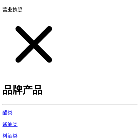
营业执照
品牌产品
醋类
酱油类
料酒类