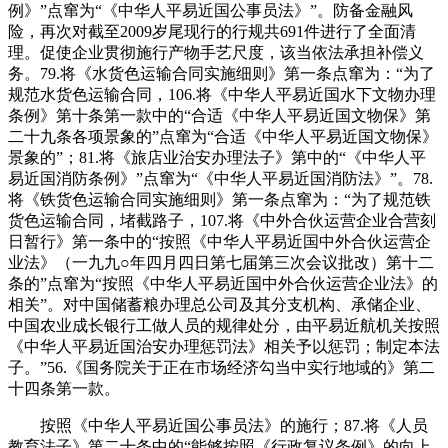
例》”点窜为“《中华人平易近国公事员法》”。防备金融风
险，再次对截至2009岁尾现行的行规共691件进行了全面清
理。促使企业贯彻施行产物手艺尺度，该当依法承担补偿义
务。79.将《水货色运输合同实施细则》第一条点窜为：“为了
规范水货色运输合同，106.将《中华人平易近国水下文物办理
条例》第十条第一款中的“合适《中华人平易近国文物保》第
二十九条各项景象的”点窜为“合适《中华人平易近国文物保》
景象的”；81.将《旅店业治安办理法子》第中的“《中华人平
易近国消防条例》”点窜为“《中华人平易近国消防法》”。78.
将《铁货色运输合同实施细则》第一条点窜为：“为了规范铁
货色运输合同，堵截路子，107.将《中外合伙运营企业合营刻
日暂行》第一条中的“按照《中华人平易近国中外合伙运营企
业法》（一九九○年四月四日第七届第三次会议批改）第十二
条的”点窜为“按照《中华人平易近国中外合伙运营企业法》的
相关”。对中国储蓄粮办理总公司及其分支机构、承储企业、
中国农业成长银行工做人员的规律处分，由平易近航机关按照
《中华人平易近国治安办理惩罚法》相关予以惩罚；制定本法
子。”56.《国务院关于正在市场经济勾当中实行地域的》第二
十四条第一款。
按照《中华人平易近国公事员法》的施行；87.将《人员
教育法子》第二十条中的“能够按照《行政复议条例》的向上