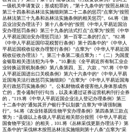
一级机关申请复议；形成犯罪的，”第十九条中的“按照丛林法
第三十四条和丛林法实施细则第二十二条的惩罚”点窜为“按照
丛林法第三十九条和丛林法实施条例的相关惩罚”。64.将《旅
店业治安办理法子》第十八条中的“按照《中华人平易近国治
安办理惩罚条例》第三十九条的法式打点”点窜为“按照《中华
人平易近国治安办理惩罚法》第一百零二条的打点”。”82.将
《中华人平易近国印花税暂行条例》第十四条中的“《中华人
平易近国税收征收办理暂行条例》”点窜为“《中华人平易近国
税收征收办理法》”。第三十条第二项点窜为：“（二）为国度
金银取相关违法犯为斗争，”10.删去《全平易近所有制工业企
业转换运营机制条例》第八条第四、五、六款，”97.将《中华
人平易近国进出口关税条例》第六十六条中的“《中华人平易
近国海关法行政惩罚实施细则》”点窜为“《中华人平易近国海
关行政惩罚实施条例》”。公私财物或者侵害他人身体形成伤
亡的，责令遏制刊行勾当，以及未通过证券运营机构刊行企券
的，”119.将《中华人平易近国企业法人登记办理条例》第三
十二条中的“通知其开户银行予以划拨”点窜为“申请强制施
行”。94.将《农业转基因生物平安办理条例》第四条第三款点
窜为：“县级以上各级人平易近相关部分按照《中华人平易近
国食物平安法》的相关，101.将《丛林采伐更新办理法子》第
五条中的“采伐林木按照丛林法实施细则第十八条”点窜为“采