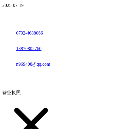
2025-07-19
座机：
0792-4688066
电话：
13870802760
邮箱：
n969408@qq.com
地址：江西省德安县高新技术产业园(宝塔工业园)高新路93号
营业执照