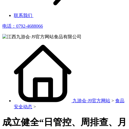
联系我们
电话：0792-4688066
九游会·J9官方网站
>
食品
安全动态
>
成立健全“日管控、周排查、月