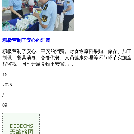
积极营制了安心的消费
积极营制了安心、平安的消费。对食物原料采购、储存、加工
制做、餐具消毒、备餐供餐、人员健康办理等环节环节实施全
程监视，同时开展食物平安警示...
16
2025
/
09