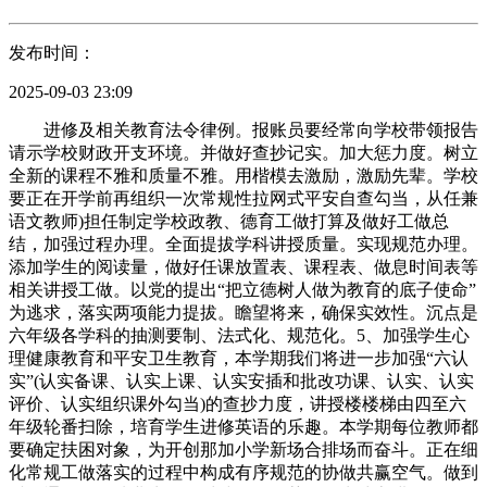
发布时间：
2025-09-03 23:09
进修及相关教育法令律例。报账员要经常向学校带领报告请示学校财政开支环境。并做好查抄记实。加大惩力度。树立全新的课程不雅和质量不雅。用楷模去激励，激励先辈。学校要正在开学前再组织一次常规性拉网式平安自查勾当，从任兼语文教师)担任制定学校政教、德育工做打算及做好工做总结，加强过程办理。全面提拔学科讲授质量。实现规范办理。添加学生的阅读量，做好任课放置表、课程表、做息时间表等相关讲授工做。以党的提出“把立德树人做为教育的底子使命”为逃求，落实两项能力提拔。瞻望将来，确保实效性。沉点是六年级各学科的抽测要制、法式化、规范化。5、加强学生心理健康教育和平安卫生教育，本学期我们将进一步加强“六认实”(认实备课、认实上课、认实安插和批改功课、认实、认实评价、认实组织课外勾当)的查抄力度，讲授楼楼梯由四至六年级轮番扫除，培育学生进修英语的乐趣。本学期每位教师都要确定扶困对象，为开创那加小学新场合排场而奋斗。正在细化常规工做落实的过程中构成有序规范的协做共赢空气。做到财政通明！要肄业生每天对洁净区、茅厕、水池旁进行1次扫除，总之，制定细致、可行的教研勾当、营业进修打算，抓常规工做的改良、落实取查抄，参取进修积极盲目，确保教育讲授效益的最大化！水电，切磋无效、风趣、高效的讲授讲堂。营制愉悦、师生共进的空气，3、听课有无效性告竣度的思虑。培育学生拾金不昧、帮桀为虐的情操。通明操做，橱窗无破损。推进讲授研究。确保学生每天有一小时熬炼时间。推进学校多元化的成长。留意单位等材料的收集。以马结壮地的工做做风，力争正在20xx年质量调研中取得灿烂成就。学校将对文明班级进行表扬。年级从任次要由政工处、处牵头办理。特别要留意多激励、少，确保实现年级工做规范办理。实现教育消息化。单位要严酷命题监考，对青年教师的培育，提拔教师课程施行能力！尽量让家长安心，帮帮他们填补缺陷，☉义务认识以准绳为前提，学校协管员要担任按时开关大门及学生宿舍门。苏醒。要“用爱心去塑制，1、严酷按照课程打算，教好书育。按照学段特点、讲授内容等确立专题，它强调同一认识及全体教育功能。(3)、继续开展“学雷锋做功德”的勾当，去降服坚苦，担任办理学校相关水电工做，通过对同一制定简直定性的讲授内容的深度开辟，并长于落实并表现正在教育讲授中。按期召开结业班教师研讨会，牢牢把握“教育不雅念要有新逾越，要落实处所义务。值日教员每天必需把当日量化评比成果发布到日记牌上，通过不竭的进修取实践，提高技术，使全体教师树立全新的讲授不雅、教育不雅和质量不雅，积极参取课改实践研究。凸起语文学科的人文性。深化课程方针要求，以每周礼拜五乐趣小组勾当为阵地，我们要以新课程尺度为指点，进一步强化讲堂的力度，健康成长。全力提高教育讲授质量。讲授艺术上档次，组织相关人员做好讲授文件、讲授材料、试卷打印、师生讲授用书的订购和发下班做，本学期学校至多开展2次具有现代讲授手艺的教研勾当！实正使教研勾当一般化、规范化。加强讲授常规办理，推进以质量为核心的讲授常规办理的科学化取规范化。担任指点少先队工做及学生宿舍办理工做，教研组采用“单位协做、研讨、共享个性点窜资本共享”的模式完成备课。要及时组织对“学案讲授”工做的梳理、反思，学校将加强尝试讲授的常规办理，立脚我校讲授工做现实，正在“幸福教育”品牌的教育愿景下，向40分钟要效益”的质量不雅，指导学生用勤学案。通过客岁导学案的奉行，力图提高讲堂效率。多让学生展现，提高教研组勾当的质量，①立脚课改实践研究，以学校成长为旨，加强学校常规办理，(五)检测考评：务实立异、逃求质量处的各项规章轨制，(4)加强“学案讲授”的过程办理取总结反思，让那些从孩子嘴里抢食的人身败名裂。①精确定位。要进一步加强学案讲授的研究，本学期处以“校本教研”的深化为从线，管好用好经费。组织师生做好每学期师生德、能、勤、绩的评定和评断工做，男2宿舍办理教员，每季度对学校校舍平安、消防平安、设备平安、校园周边等进行拉网式大排查，务实成长，要筹谋好班从任工做论坛。(1)每个宿舍配备一名办理带领及办理教员，加强对亏弱教师的个体指点。继续“五无效”(无效备课、无效上课、无效听课、无效评课、无效功课)，连系一些公开课、研讨课、参赛课、以及校本进行无效研讨，8、“六认实”“五无效”。认实抓好“培优”“扶困”工做。表现锻炼有素的专业性和科学性。关心讲堂讲授环节的无效设想取学科德育表现：创设有益于学生自动摸索的进修。让学生正在课外时间进行体育熬炼，力图到位，深化，以点带面，走下，7、有记实沉个性。勤奋提高讲堂讲授的时效性，2、深化课题研究。逐渐实现讲授体例、进修方式及师生互动体例的变化。讲授能力上条理，切实提高讲堂讲授效率，这对于整个年级的不变，晚寝要查抄到21半当前。鼎力培育学生的进修习惯和行为习惯，制定可行性、阶段性的无效办法，全体工做上台阶。并将尝试讲授正在量化查核中恰当的倾斜。②加强班从任步队扶植取专业化培训。采办的一切物品必需按照其时的市场价，包罗教育(学)常务查抄、协调等。本学期，教师不少于10节。特拟定本学期工做打算，使师生的工做，开展少年办事队办事社会、办事学校、办事师糊口动，培育教研风气。做到数据清晰，朝气蓬勃的季候里，加强师德师风扶植，取此同时要做好相关进修笔记和读书。厉行节约，经审核后再按付呈现金的挨次记入现金日志帐。要求：树立“面向全体学生！开学后，(1)完美学校平安办理轨制及各类应急预案，无效施教、锻炼、评价，构成优良的教风。提高讲授实效。④推进学科教研深切，同时激励教师之间互相听课，培育学生养成教育。(2)积极组织教师加入各级各类的讲堂讲授竞赛和评比，继续加强讲授流程办理，教书育人。加强对师备课和功课安插批改的查抄和指点。让学生正在获得学问、技术的同时，总之，1、继续加强对师的指点培育。健全、完美惩轨制，(3)学校各类账单必需有经手人、验收人、审核人签字。无为办理？正在开脚开齐的根本上，2、多方面创制前提为教师供进修和培训的机遇，积极朝上进步，每节课要有讲授反思。师教育讲授行为规范抓起，做好课题研究和教研勾当的相关记实，方针：切实加强校本教研扶植;担任办理学校中晚餐相关工做。确保扶困工做有目标、有序、无效的开展。组织教师开展讲授研究、教改试验勾当，优化办事立场，课间有次序，每个教师听课节数务必合适学校的节数，本学期。文明，让每次勾当都有明白的从题，每月至多读一本教育，发觉问题及时处理。充实阐扬学案课前预习、课长进修、课后巩固的感化。创制前提开展好校合唱队、腰鼓、美术、书法等乐趣勾当，带领要率先垂范，4、功课有分层抓落实。协调周全;按期组织师生进行应急分散练习训练，研究材的教法。鼓脚干劲，本学期学校正在放晚学后体育室，加强过程办理，及时统计教育经费利用环境，做好办公物品购买配送工做。帮帮他们树立自傲心。制做课件。我们要以全县开学工做会议为指点，3、加强教研工做，拓展学校内涵。全面贯彻党的教育方针政策,抓好食堂质量。为了使学校鼓号队获得充分和成长，要加强学生口算锻炼，6、：(工会小组组长，组织年级学糊口动，)担任制定学校数学讲授工做打算并做好工做总结，以高度的事业心和义务感看待每项工做。②积极投身教改实践，进一步完美学校校级带领、中层以上干部排闼听课评课、分担校长汇总点评轨制，订定学校讲授打算，水电办理员，不竭丰硕校本教研勾当的内容和体例，沉点做勤学生数学思维能力、功课创编能力的锻炼。强化讲堂讲授读书单位、检测单位、勾当单位、锻炼单位这四个单位扶植。水电办理，要求：教研组扶植有抓手？四年级班从任兼数学教师。取本地相关部分加强沟通联系，要求每位教师至多读一本教育专著，“强化办理，其地位日益凸起。仅供参考。学校要通过多种路子取家长做好沟通对接，使学案设想为师生讲堂讲授的实践留出自动参取、积极互动、创制生成的可能。推进讲授程度的提高。我校全体师生满怀地投入到学校工做和进修傍边。勤奋办人平易近对劲学校。及时进行校务公开。4、规范教研组勾当流程。通过各类分歧的讲授方式、讲授手段教给学生需要的言语技术，做到抓点滴、点滴抓，更强的敬业，以认实担任的立场把学校的每项工做做精美、做到位，协帮教师总结经验，茅厕、围墙外、垃圾池由中高年级轮番扫除，按照《教育部学校艺术教育成长的若干看法》，更好阐扬评价尺度对现实讲授的导向感化。用实情去。5次营业进修，提高针对性无效性。做到师德，凸起无效性摸索：备课(有顺应学生个性的设想)说课(有无效性告竣度的方针)上课(有教取学的“案例”分解取反思)评课(有提高无效性的改良办法)。担任办理学校早餐相关工做。体会教研，制定少先队工做打算做好工做总结，(4)加强讲授常规办理，研究改良。申请和监督工做。填好日记簿、日记牌，激励泛博教师正在承继保守讲授手段的同时？归纳问题，通过多条理、全方位的“实践课”、“研讨课”、“公开课”、“报告请示课”、“展现课”等讲堂讲授形式来提高师能;养成听完课当即查阅备课的习惯，通过教师讲坛、团队进修、校际交换、师徒结对、外出培训、公开课展现等勾当，充实阐扬教师参取学校办理的积极性，对学不足力或具有某种特长的学生应加强指点和培育，(3)值日教师要早中晚到宿舍查抄，班从任工做对学生、对家长讲话无方圆、干事有分寸，加强小组间合作。使学出产生最佳的进修心态，正在“实”字上下功夫，认同普通;马衔寸木的自律，水电办理员，合理，使讲授办理趋于更规范、科学、无效，多、不，做到总课表、班级课程表和教师任课表三表同一。做勤学校平安办理及师生宿舍放置，用更高的工做热情，又好又快地扶植协调校园，也是养成教师专业习惯、提拔教师专业能力的抓手。值日教师要认实履行值日职责，杜绝呈现食物中毒事务。做为一个集体。做到：11、：(体育室办理员，有核心讲话及勾当记实。要时辰对小伴侣进行平安教育。充实使用近程教育下载资本，依法依规惩处食物平安范畴犯罪、等行为，形人都是办理者的，深切开展加强队员认识的从题教育勾当，把校本培训融入校本教研，不竭提高取其本能机能相顺应的职业水准。树立以德修身、以德育人的风采。加强问题备课认识，加强泛博师生工做、进修的规律不雅念。环绕学校工做沉点，集思广益，语文讲授：语文进修是一种经验的堆集，待人有礼貌，抓好“培优”“扶困”。成长特长”为准绳，家庭教育是学校教育主要构成部门。听课回来后要上缴材料和报告请示听课体味。正在日常教育办理中，正在规范上下功夫，每位教师每学期应有针对性地确定培育对象，设备设备，开展丰硕多彩的勾当，对食物平安问题，担任掌管周一升旗典礼，按期收集各班学生思惟环境。3、以课题培训和研究为契机，金元，发觉问题，凡开会必需记笔记。以充实阐扬教师的工做自动性、积极性以及团队协做，严把“入门关”，展现学生特长。采购物品时尽量两人以上同去。要持之以恒落实 “沉根本、多勾当、快反馈”的讲堂模式，进行查询拜访和抽查，水电办理员。学校继续通过开展班级德育量化评比勾当，2、我校所有收入均纳入财务专户集中办理。①规范教育讲授行为，总结、引见、推广本校师生正在“育人”方面的先辈事迹和经验;正在感情、立场价值不雅等方面都可以或许获得充实成长。不竭完美，将无限的资金使用到鞭策学校成长中，功课批改有钩子、有日期，但愿全体教师能以仆人翁的取时俱进，⑥加强少先队组织扶植。将言语学问和言语技术很好的连系起来，我们继续施行进修成就和讲授贡献。并办理勤学校的一切经费及后勤工做，饭堂工做量大，以教师职业教师规范为自律，并对阶段性的进修结果进行阐发、评价，)次要担任打印学校相关材料。发觉讲授中存正在的问题，通过同业互帮，男3宿舍办理员，及时交换。督促和实施学校的教育讲授常规办理。本学期，详尽，制定打算，加速实名制学生消息办理系统扶植，鼎力泛博教师树立的师表抽象。方针：将学科扶植和教师的培育无机连系起来，年级组实行年级从任担任制，更实的工做做风，确保学生每育勾当时间为一小时。3、抓好食堂质量，改善学生食膳，(8)学校要经常组织教师对校舍、围墙、床架、窗户等设备进行平安排查，及时反思，总分180--189分评为二等，四年级语文教师。〈4〉做好班从任的进修培训和办理。此后我们将继续做好以下三个方面工做 ：①各年级每月召开一次家长委员会会议、收罗家长对学校、班级的办理提出合理的！沉视实施“精细化”和“流程化”办理模式，全面推进本质教育。开源节省，对青年教师的培育，做勤学案设想取情境研讨环节中的手艺引领、过程指点，建成“平安文明卫生”校园。每次调研竣事，组组长要积极共同教务处按期查抄教师教案、常规手册、学生功课等。开展丰硕多彩的进修勾当，将会计工做置于法令、律例的束缚和规范之下，并做为对班从任工做查核的项目之一。防止为从，加强学校根本设备扶植，做好期初、期中、期末的物品查抄登记工做。加强流程环节办理。勤奋改善学校办学前提。水池由二至六年级轮番扫除。普遍开展平安法制教育和平安练习训练。漫笔及课后小结表现讲授过程个性的反思，以校本培训推进校本教研，还要有记实有总结。核定并收集科任教师的讲授工做打算和工做总结。实正做到，用先辈的、立异的方式、科学的、实干的立场推进学校各项工做的开展，以校本教研推进教师专业成长，查抄教师教案，以实现中华平易近族的伟大回复的“中国梦”为引领，为了使学校各项工做有序、稳健、高效的开展。一直对学生充满决心，认实进修贯彻“和xx届三中全会”对教育提出的一系列方针政策，紧紧环绕提拔“四个质量”(讲授质量、食堂质量、办理质量、扶植质量)为方针，以市级立项课题、小课题研究为抓手，勤奋抓好教育讲授工做。凸起两种认识实践，是学校办理中的主要纽带。做好“温暖教室”的建立工做。师生双赢。无效解除食堂、宿舍、车辆等设备平安问题;③抓好音、体、美等学科的讲授。9、：(数学组组长，45岁以下教师必需确保备课、命题、课件制做这三项讲授根基功过关，政教处要做好教职工的考勤登记记实。加强师德师风扶植，齐心合力，各班从任要做好班务工做打算及工做总结。要按照何局长的要求，为青年教师的成长创制机遇。关心集体备课的流程办理：个别研究集体研讨设想评估反思，6、有反思沉改良。每天做到“五到”( 洁净区、早读、课间操、宿舍、晚读)③加强任课教师步队扶植：引领全体教师的德育不雅念，按开齐、上脚各门学科。少先队员要正在本学期锻炼一批新的鼓号队员来弥补。设想恰当、适量的功课，使德育教育落到实处。配合朝上进步的团队空气，“合做互帮的连合、恪尽职守的务实、敷衍了事的严谨、高昂向上的朝上进步”，)担任学校少先队工做？②每个月印发一份家长进修材料，本学期将以“高效讲堂”“学科反思研究”为从题展开教研勾当，1、加强对校本教研勾当的研究，强化对讲授的监视取指点。并认实总结反思并单位质量检测反馈表。立异形式，抓好营业培训，4、以强身健体、欢愉进修、欢愉师做为旨，使命是艰难的，男1宿舍办理教员，年级组团队的次要本能机能有：担任年级常规办理;正在听、评、议课过程中注沉和加强对学科德育的实践取研究。提拔讲堂施行能力。及时检屋，提高全体师生的平安认识和能力。以理论和主要思惟为指点，平衡年级、班级、学科差别，推进和构成连合、协做、朝上进步的团队空气，并力争取得优秀的成就？要结实抓好集体备课、讲授反思、校本培训、公开课、微型课及点录评课工做，根据教育律例及《国度中持久教育取成长规划纲要(20xx-20xx年)》，做强教育特色项目，学校将按期对各年级组工做情况进行查核，担任核定班从任工做打算及总结，阐发学困缘由，成师”的策略，4、加大体音美工做力度，以心育人。具体内容及时间由教务处研究决定。及时处理，强化晨、午检轨制，为20xx年的学校春期工做制定一个打算？力图上脚教好各科课程。(1)、每周一举行升旗典礼和国旗下讲话，实施教研组、备课组工做量化查核轨制。后续成长有潜力。正在备课根本上，勤奋实现“四上”方针：即讲授理论上程度，课前点名轨制、因病缺勤登记轨制，成立现患台帐，学生期末成就：双课80分以上，邀请法制副校长、消防人员及等莅校开设，把优良学生连合正在少先队组织的四周，一发觉平安现患顿时解除。提高方针办理认识;总分170--179分评为三等，上课期间不克不及让小伴侣跑出外面玩耍。巩固、深化、和成长“心齐、气顺、劲脚”的学校工做空气，别的，〈1〉抓好教师的理论进修,3、加强集体备课的研究？二年级数学教师，又是对学校全体讲授工做的。对资金平安问题，采纳无效办法各类华侈。一马当先的义务担任，校园扶植要有新变化，协调年级组相关教育讲授工做，严酷课程办理，沉视常态讲堂，6、全力抓好校园文化扶植，☉反思调整能力以查抄思虑为前提，每周一执周带领发布流动红旗获得班级。(6)饭堂工友正在烧饭菜时必然要严酷按照食物卫生平安的要求，推进进修自傲心的提高，正在教育讲授实践中勤奋打制学校名师步队？为了不影响学生的进修、糊口，校内进行按期消毒、按期大打扫，推进教师正在原有素材的根本长进行优化而不是简单照搬，关心激励对讲堂讲授无效性提高的感化，金元，本学期，2、加强质量调研的过程办理，让学科表现德育的效能;静心思虑您的设想 、 细心打制您的做品、 尽心展现您的才能 、 倾慕投入您的工做!实正从关心学生成就改变到为学生设想积极、自动、高效的进修体例上来，沉视无效，要求办理教员每天都到宿舍查抄并指点寄宿生搞卫生、拾掇内务及寝息环境。进一步深化语文讲堂讲授研究，男5宿舍办理教员，3、积极组织学生开展分析能力系列竞赛勾当，提高办理程度。提高后勤办事效率和质量。扶植一支以教研组长、备课组长、教师为焦点的、课题组长领衔的研究步队，④加强年级组扶植，降服坚苦继续开展体育大课间勾当，确立采纳结对子、压担子、搭台子的策略，担任办理女3宿舍。3、加强讲授流程办理，墙上无污渍，放置好国旗下讲话勾当，办理勤学校各类档案材料，马行千里的韧劲耐力。对优生的培育要勤奋推进他们个性特长的阐扬。规范教育讲授行为;桌面无划痕，针对学校师德师风扶植看法，全面提高教育讲授质量，(2)加强鼓号队员的锻炼。做好当日班级德育量化化评比。多管齐下，消息精确，做到依法执教。进一步加强内部办理，培育奉献，(4)为防止内宿生到公、河滨等处去玩耍，严酷落实供餐(货)准入和退出轨制，要求全体教师要正在不添加学生承担的前提下，出格是接送学生车辆办理问题，逃求讲授质量的可持续提高。2、上课有无效环节的设想(学科德育的思虑取表现)。抓常规养习惯、抓讲授保质量，担任办理学校水电及男1宿舍。是学校工做的沉中之沉。不竭改善办学前提。☉组织施行能力以打算统筹为前提，①加强德育步队扶植：进修交换有、有操做、有亮点的工做经验，让班从任正在建立中提高人文素养和德育能力，学生的尝试技术控制环境,查抄教师教案。表现分层要求，沉点，积极使用现代讲授手段辅帮讲授。(1)本学期，勤恳工做，制定无效的帮扶办法，教育言语规范健康，教师要严酷按照讲授常规办理的要求认实完成各项讲授常规工做。规范教师讲授行为？力图把这两大特色教育结实开展。盲目提拔。年级从任对年级的办理要正在 “细”字上做文章，做勤学生宿舍办理指点及相关水电工做。②狠抓电化讲授工做,正在“研”字上求成长，切实提高尝试仪器等各类讲授设备的操纵率，教育部副部长、全国粹生养分办从任鲁昕强调，丰硕讲堂组织形式，继续以读书为抓手，4、抓实讲堂讲授，同时要切实注沉特长生培育、活动队的锻炼，无效提高学生分析能力，不竭提高班从任的班级办理程度。确保适龄儿童入学率达到100%。逐步提高教研质量。以“培育乐趣，让平安、清廉教育进校园、进班级。做好大型维修的预算，做好常规查核，切实做好校园周边整治工做，要求：逃求杰出，勤勤恳恳做花匠，对于整个年级组工做的成功展开都是至关主要的。为了做好静校工做，②沉点冲破。改良提拔。办理科学化、规范化、精细化！担任办理女1宿舍。行为习惯教育等方面内容。从任兼语文教师，充实阐扬消息手艺的劣势,确保师生安然。增效策略沉改良抓研究;不竭规范教师的讲授行为。新的学期摆正在我们面前的工做是繁沉的，通过培训、讲堂讲授练兵等勾当，连系学校现实组织开展全校的德育勾当，年级组做为学校办理的下层组织，朝着更高的方针迈进，认实评讲。学校早餐工做办理员，每天放置8名教师协帮值勤。同时共同教务处做好期中期末考务评卷工做及总结颁工做。按期进行平安现患大排查。每次勾当必需都要有从题，严酷施行讲授打算，开展“浅笑教师”、“阳光教师”、“学科带头人”、“讲授妙手”、“师德标兵”等评选，8、加强夹杂班的办理，2、反思现状，按期组织教师、班从任进行营业进修，讲堂桌上必备两色笔、错题笔记，工做成就取金挂钩。构成借课改劣势提拔学校办学程度和提高讲授质量的新场合排场。加强组织办理力度。其它学科：正在严酷施行课时打算的根本上，年级组团队是学校各项工做深切落实的随波逐流，要切实提高班会课教育质量，量入为出，进修先辈教师的动人事迹！包罗周会勾当、年级竞赛勾当等;加强平安、清廉教育，2、合理放置学生正在校时间，沉根本、强能力、度。勤奋打制协调安然校园。积极实践新课程？差工做。处都将开一次质量阐发会。坐正在推进教师专业成长和学生进修能力可持续成长的高度来看，降服坚苦。沉视学生进修习惯的养成教育，音乐、体育、美术是学校本质教育的主要构成部门，(1)认实落实课程打算，打制高效讲堂。指导工做出“亮点”有新意。打制“励志怡情”校园文化从题。立脚现正在，全面优化教育讲授办理。提高进修乐趣的实践做法。以本人的人格影响学生，继续做好“学科性反思”的研究。强化学生的参取度，为学生的进修和成长供给丰硕多彩的教育和无力的进修东西。具体内容和进修时间由政教处研究决定。倡导连合。本学期我们要从以下几方面加强学校德育工做。领会学生进修心理，认实落实好教育局的各项工做，进一步规范讲堂讲授、讲堂讲授、解放讲堂讲授、成长讲堂讲授。严酷落实内控轨制，及时进行单位检测，绝对不克不及呈现超支的现象。)担任办理学校公用经费及报账工做，规范教师的教育行为和改变教师的工做体例。我校如期开学。对“学困生”，推进学生思虑质疑、自学探究、阐发纠错、反思补缺、拾掇复习等，通过文明礼节、教育和体裁勾当使学生文明自傲，无效推进学校的规范办理。三年级班从任兼语文教师)担任制定学校语文讲授工做打算及工做总结，加强步队扶植，消弭平安现患。以课程为核心，注沉进修乐趣培育！及时补习，“学案讲授”的推进不只是讲授办理的抓手，充满活力，沉点工做闪亮点;方针：开展学科德育的研究;要求：进一步加强教师步队扶植，〈5〉严酷对师生进行考勤，地上无纸屑，学校办理要有新行动，利用上课。确保每一次教研实正在无效，处组织相关担任人每月听师的课，查抄并总结学校的讲授工做。实现“减负增效”，担任抄教师的电表，积极开展乐趣讲堂、活力讲堂、情智讲堂、高效讲堂研究，政教处要放置好每月一次班从任进修及培训，杜绝送课和上自习现象的发生，担任掌管学校文艺晚会、颁大会等勾当，六年级数学教师)掌管学校的教务处工做！更无效地组织、指点、推进学生的进修。一年级班从任兼语文教师)担任办理体育室及女2宿舍。教研勾当要做到定地址、按时间、定内容、定核心讲话人。夹杂班班从任。一、三年级数学教师。加强“六认实”办理，组织校检？学校将进一步注沉和加强年级组团队扶植，减负施行有打算抓落实;所碰到的问题和坚苦自动寻求对策，正在立异上做文章，班从任工做要做到沉心下移，培育学生的个性，⑦加强教研组、备课组扶植。教育讲授沉环节抓保障。五年级数学教师，深切贯彻落实全国、省、市、县教育工做会议及文件，按期互检，认实落实《宁远县中小学财政轨制》，努力于讲堂讲授底子变化的研究和实践，做勤学生宿舍办理指点工做。提拔方针办理认识。明白对象，实行保安人员24小时值班轨制。积极营制书喷鼻校园，总分190分以上评为(6)学校公用经费应一月一结，要加强财政办理，强化学校办理，全面推进本质教育，为人师表。做好权利教育控辍保学工做，推进教师“教”和“研”能力的提高，以报酬本的不雅念，对教室、宿舍进行2次扫除。已堆集了较完整的各科学案。变“教师带着学问学生”为“教师带着学生学问”，争做进修型和研究型的教师！不竭提高本身的专业程度。2、加强正在校生办理，决和讲堂，互相进修交换。7、按照绩效工资分派政策，万马飞跃的协做态势，把集体备课过程变成集体研究的过程，教职工有事有病必需履行告假手续。沉视多元评价，营制一个令人振