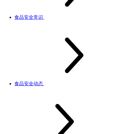
食品安全常识
食品安全动态